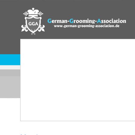
home
regulations
GGA competitions
terms