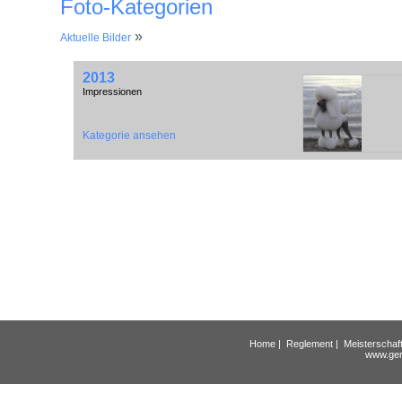
Foto-Kategorien
»
Aktuelle Bilder
2013
Impressionen
"
Kategorie ansehen
onmouseover="doToo
event,0,
Home
|
Reglement
|
Meisterschaf
www.ger
'galerie/30/Pudel.jpg