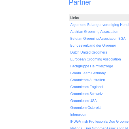
Partner
Links
Algemene Belangenvereniging Hondent
Austrian Grooming Association
Belgian Grooming Association BGA
Bundesverband der Groomer
Dutch United Groomers
European Grooming Association
Fachgruppe Heimtierpflege
Groom Team Germany
Groomteam Australien
Groomteam England
Groomteam Schweiz
Groomteam USA
Groomtem Östereich
Intergroom
IPDGA Irish Proffesionla Dog Groome
National Dog Groomer Association N