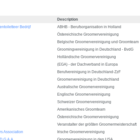
Description
oiletteer Bedrijf
ABHB - Berufsorganisation in Holland
Östereichische Groomervereinigung
Belgische Groomervereinigung und Groomteam
Groomingvereinigung in Deutschland - BvdG
Holländische Groomervereinigung
(EGA) - der Dachverband in Europa
Berufvereinigung in Deutschland-ZzF
Groomervereinigung in Deutschland
Australische Groomervereinigung
Englische Groomervereinigung
Schweizer Groomervereinigung
Amerikanisches Groomteam
Östereichische Groomervereinigung
Veranstalter der größten Groomermeisterschaft
rs Association
Irische Groomervereinigung
.D.G.A.A
Groomervereinigung in den USA