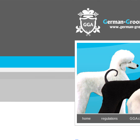
home
regulations
GGA co